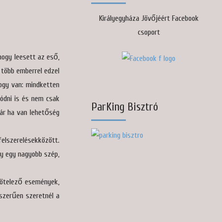
Királyegyháza Jövőjéért Facebook
csoport
 hogy leesett az eső,
 több emberrel edzel
ogy van: mindketten
lódni is és nem csak
ParKing Bisztró
kár ha van lehetőség
felszerelésekközött.
gy egy nagyobb szép,
 kötelező események,
yszerűen szeretnél a