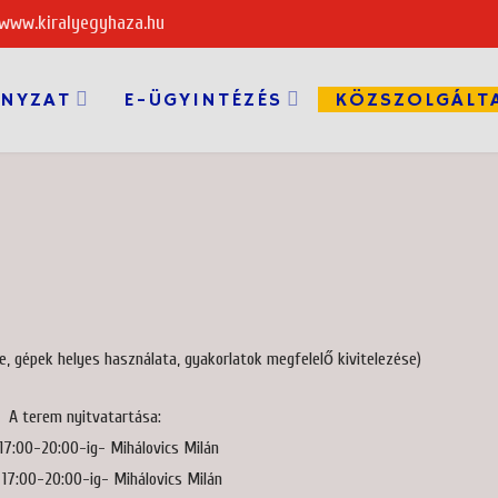
 www.kiralyegyhaza.hu
NYZAT
E-ÜGYINTÉZÉS
KÖZSZOLGÁLT
e, gépek helyes használata, gyakorlatok megfelelő kivitelezése)
A terem nyitvatartása:
17:00-20:00-ig- Mihálovics Milán
 17:00-20:00-ig- Mihálovics Milán