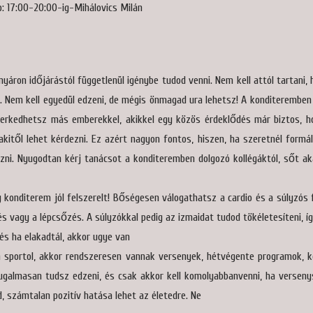
: 17:00-20:00-ig-Mihálovics Milán
nyáron időjárástól függetlenül igénybe tudod venni. Nem kell attól tartani,
n. Nem kell egyedül edzeni, de mégis önmagad ura lehetsz! A konditeremben
merkedhetsz más emberekkel, akikkel egy közös érdeklődés már biztos, h
kitől lehet kérdezni. Ez azért nagyon fontos, hiszen, ha szeretnél formá
zni. Nyugodtan kérj tanácsot a konditeremben dolgozó kollégáktól, sőt a
 konditerem jól felszerelt! Bőségesen válogathatsz a cardio és a súlyzós 
s vagy a lépcsőzés. A súlyzókkal pedig az izmaidat tudod tökéletesíteni, í
 és ha elakadtál, akkor ugye van
ben sportol, akkor rendszeresen vannak versenyek, hétvégente programok,
rugalmasan tudsz edzeni, és csak akkor kell komolyabbanvenni, ha versen
, számtalan pozitív hatása lehet az életedre. Ne