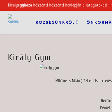
Királyegyháza köszönti köszönti honlapján a látogatókat! -
KÖZSÉGÜNKRŐL
ÖNKORMÁ
Király Gym
Mihálovics Milán (házirend ismertetés
Hétfő: 
Péntek: