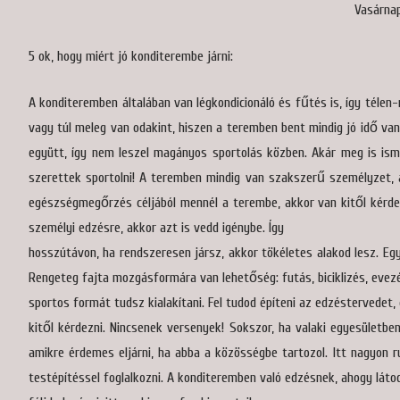
Vasárnap
5 ok, hogy miért jó konditerembe járni:
A konditeremben általában van légkondicionáló és fűtés is, így télen-
vagy túl meleg van odakint, hiszen a teremben bent mindig jó idő va
együtt, így nem leszel magányos sportolás közben. Akár meg is is
szerettek sportolni! A teremben mindig van szakszerű személyzet, a
egészségmegőrzés céljából mennél a terembe, akkor van kitől kérde
személyi edzésre, akkor azt is vedd igénybe. Így
hosszútávon, ha rendszeresen jársz, akkor tökéletes alakod lesz. Egy
Rengeteg fajta mozgásformára van lehetőség: futás, biciklizés, evezé
sportos formát tudsz kialakítani. Fel tudod építeni az edzéstervedet,
kitől kérdezni. Nincsenek versenyek! Sokszor, ha valaki egyesület
amikre érdemes eljárni, ha abba a közösségbe tartozol. Itt nagyon 
testépítéssel foglalkozni. A konditeremben való edzésnek, ahogy látod