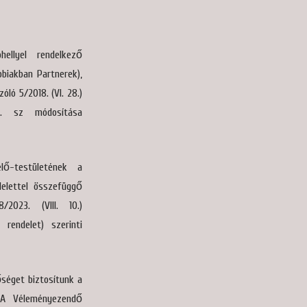
hellyel rendelkező
bbiakban Partnerek),
ló 5/2018. (VI. 28.)
 3. sz módosítása
lő-testületének a
delettel összefüggő
/2023. (VIII. 10.)
 rendelet) szerinti
séget biztosítunk a
. A Véleményezendő