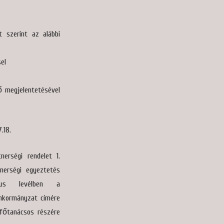
t szerint az alábbi
el
ő megjelentetésével
.18.
nerségi rendelet 1.
tnerségi egyeztetés
ikus levélben a
Önkormányzat címére
 főtanácsos részére