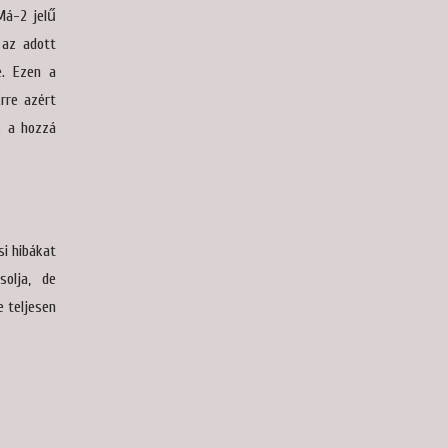
Má-2 jelű
 az adott
e. Ezen a
rre azért
s a hozzá
i hibákat
solja, de
 teljesen