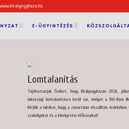
 www.kiralyegyhaza.hu
NYZAT
E-ÜGYINTÉZÉS
KÖZSZOLGÁLT
Lomtalanítás
Tájékoztatjuk Önöket, hogy Királyegyházán 2026. júli
lakossági lomtalanításra kerül sor, melyet a Dél-Kom No
Kérjük a lakókat, hogy a zavartalan elszállítás érdekében 
szabályokat és a kihelyezési előírásokat!