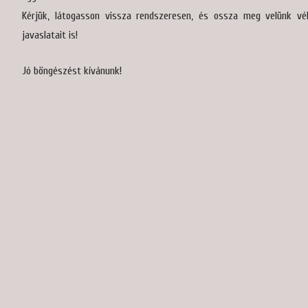
Kérjük, látogasson vissza rendszeresen, és ossza meg velünk vé
javaslatait is!
Jó böngészést kívánunk!