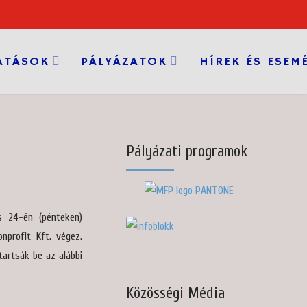
ATÁSOK
PÁLYÁZATOK
HÍREK ÉS ESEM
Pályázati programok
us 24-én (pénteken)
nprofit Kft. végez.
tartsák be az alábbi
Közösségi Média