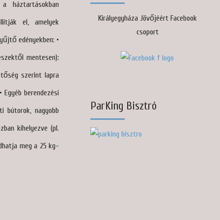
 a háztartásokban
Királyegyháza Jövőjéért Facebook
llítják el, amelyek
csoport
yűjtő edényekben: •
észektől mentesen):
etőség szerint lapra
 • Egyéb berendezési
ParKing Bisztró
ti bútorok, nagyobb
zban kihelyezve (pl.
adhatja meg a 25 kg-