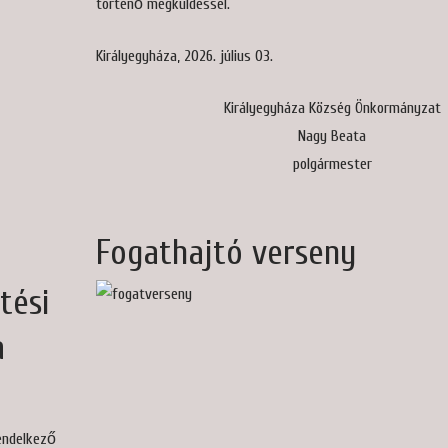
történő megküldéssel.
Királyegyháza, 2026. július 03.
Királyegyháza Község Önkormányzat
Nagy Beata
polgármester
Fogathajtó verseny
tési
a
ndelkező