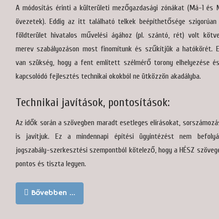
A módosítás érinti a külterületi mezőgazdasági zónákat (Má-1 és 
övezetek). Eddig az itt található telkek beépíthetősége szigorúan
földterület hivatalos művelési ágához (pl. szántó, rét) volt kötv
merev szabályozáson most finomítunk és szűkítjük a hatókörét. E
van szükség, hogy a fent említett szélmérő torony elhelyezése é
kapcsolódó fejlesztés technikai okokból ne ütközzön akadályba.
Technikai javítások, pontosítások:
Az idők során a szövegben maradt esetleges elírásokat, sorszámozás
is javítjuk. Ez a mindennapi építési ügyintézést nem befolyá
jogszabály-szerkesztési szempontból kötelező, hogy a HÉSZ szövege
pontos és tiszta legyen.
Bővebben …