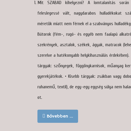
Mit SZABAD kihelyezni? A lomtalanítás során
feleslegessé vált, nagydarabos hulladékokat szá
méretük miatt nem férnek el a szabványos hulladékg
Bútorok (fém-, rugó- és egyéb nem faalapú alkatr
szekrények, asztalok, székek, ágyak, matracok (leh
szerelve a hatékonyabb helykihasználás érdekében).
tárgyak: szőnyegek, függönykarnisok, műanyag ker
gyerekjátékok. • Kisebb tárgyak: zsákban vagy dobo
ruhanemű, textil), de egy-egy egység súlya nem hal
ot.
Bővebben …