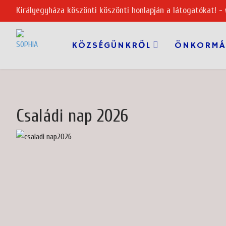
Királyegyháza köszönti köszönti honlapján a látogatókat! -
KÖZSÉGÜNKRŐL
ÖNKORMÁ
Családi nap 2026