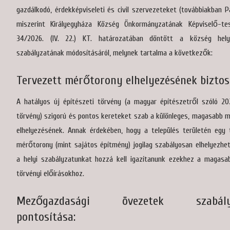
gazdálkodó, érdekképviseleti és civil szervezeteket (továbbiakban P
miszerint Királyegyháza Község Önkormányzatának Képviselő-te
34/2026. (IV. 22.) KT. határozatában döntött a község helyi
szabályzatának módosításáról, melynek tartalma a következők:
Tervezett mérőtorony elhelyezésének biztos
A hatályos új építészeti törvény (a magyar építészetről szóló 202
törvény) szigorú és pontos kereteket szab a különleges, magasabb 
elhelyezésének. Annak érdekében, hogy a település területén egy 
mérőtorony (mint sajátos építmény) jogilag szabályosan elhelyezhet
a helyi szabályzatunkat hozzá kell igazítanunk ezekhez a magasa
törvényi előírásokhoz.
Mezőgazdasági övezetek szabály
pontosítása: