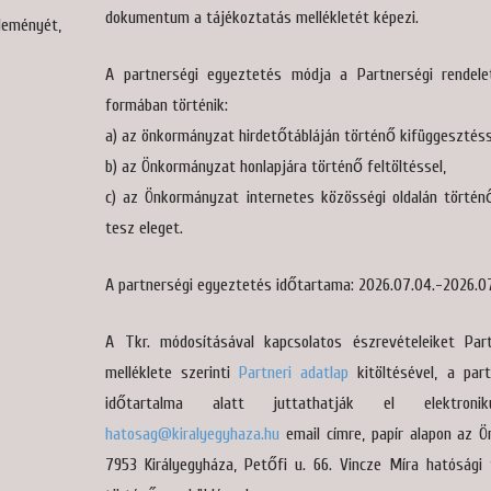
dokumentum a tájékoztatás mellékletét képezi.
leményét,
A partnerségi egyeztetés módja a Partnerségi rendele
formában történik:
a) az önkormányzat hirdetőtábláján történő kifüggesztéss
b) az Önkormányzat honlapjára történő feltöltéssel,
c) az Önkormányzat internetes közösségi oldalán történ
tesz eleget.
A partnerségi egyeztetés időtartama: 2026.07.04.-2026.07
A Tkr. módosításával kapcsolatos észrevételeiket Part
melléklete szerinti
Partneri adatlap
kitöltésével, a par
időtartalma alatt juttathatják el elektron
hatosag@kiralyegyhaza.hu
email címre, papír alapon az 
7953 Királyegyháza, Petőfi u. 66. Vincze Míra hatósági