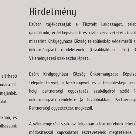
Hirdetmény
Ezúton tájékoztatjuk a Tisztelt Lakosságot, telep
gazdálkodó, érdekképviseleti és civil szervezeteket (tová
miszerint Királyegyháza Község településkép védelméről szó
önkormányzati rendeletének (továbbiakban: Tkr.)
Véleményezési szakaszba lépett.
Ezért Királyegyháza Község Önkormányzata Képvise
elérhető
településtervvel, a kézikönyvvel és a településképi ren
ámára. Itt
helyi partnerségi egyeztetés szabályairól szóló 18
majánlók,
önkormányzati rendelete (a továbbiakban: Partnerségi
alók.
Partnerségi egyeztetést megkezdi.
okban, és
A véleményezési szakasz folyamán a Partnereknek lehető
dhassunk
módosítással kapcsolatos észrevételeik megtételére