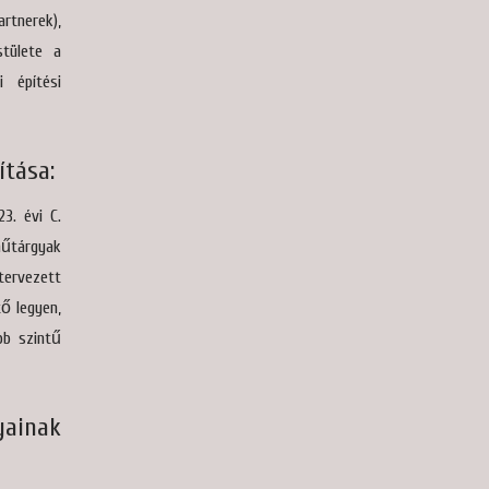
artnerek),
stülete a
 építési
ítása:
3. évi C.
műtárgyak
tervezett
ő legyen,
bb szintű
ainak