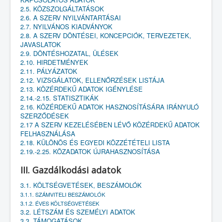
2.5. KÖZSZOLGÁLTATÁSOK
2.6. A SZERV NYILVÁNTARTÁSAI
2.7. NYILVÁNOS KIADVÁNYOK
2.8. A SZERV DÖNTÉSEI, KONCEPCIÓK, TERVEZETEK,
JAVASLATOK
2.9. DÖNTÉSHOZATAL, ÜLÉSEK
2.10. HIRDETMÉNYEK
2.11. PÁLYÁZATOK
2.12. VIZSGÁLATOK, ELLENŐRZÉSEK LISTÁJA
2.13. KÖZÉRDEKŰ ADATOK IGÉNYLÉSE
2.14.-2.15. STATISZTIKÁK
2.16. KÖZÉRDEKŰ ADATOK HASZNOSÍTÁSÁRA IRÁNYULÓ
SZERZŐDÉSEK
2.17 A SZERV KEZELÉSÉBEN LÉVŐ KÖZÉRDEKŰ ADATOK
FELHASZNÁLÁSA
2.18. KÜLÖNÖS ÉS EGYEDI KÖZZÉTÉTELI LISTA
2.19.-2.25. KÖZADATOK ÚJRAHASZNOSÍTÁSA
III. Gazdálkodási adatok
3.1. KÖLTSÉGVETÉSEK, BESZÁMOLÓK
3.1.1. SZÁMVITELI BESZÁMOLÓK
3.1.2. ÉVES KÖLTSÉGVETÉSEK
3.2. LÉTSZÁM ÉS SZEMÉLYI ADATOK
3.3. TÁMOGATÁSOK